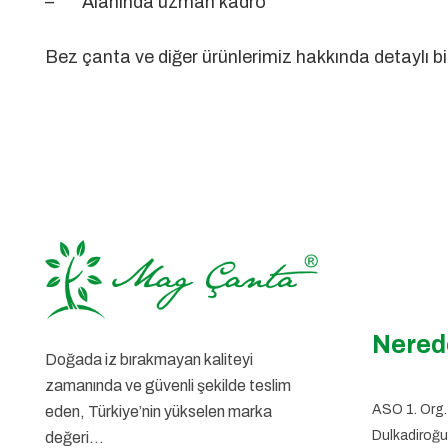
– Alanında uzman kadro
Bez çanta
ve diğer ürünlerimiz hakkında detaylı bil
Nered
Doğada iz bırakmayan kaliteyi
zamanında ve güvenli şekilde teslim
ASO 1. Org. 
eden, Türkiye’nin yükselen marka
Dulkadiroğul
değeri…