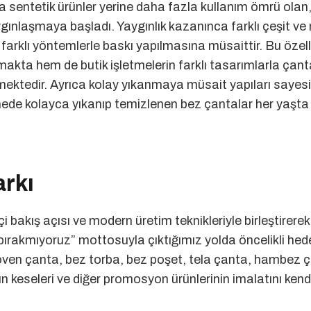
eya sentetik ürünler yerine daha fazla kullanım ömrü olan
gınlaşmaya başladı. Yaygınlık kazanınca farklı çeşit ve
arklı yöntemlerle baskı yapılmasına müsaittir. Bu özell
kta hem de butik işletmelerin farklı tasarımlarla çanta
ektedir. Ayrıca kolay yıkanmaya müsait yapıları sayesi
ede kolayca yıkanıp temizlenen bez çantalar her yaşta
rkı
 bakış açısı ve modern üretim teknikleriyle birleştirer
z bırakmıyoruz” mottosuyla çıktığımız yolda öncelikli he
oven çanta, bez torba, bez poşet, tela çanta, hambez 
rün keseleri ve diğer promosyon ürünlerinin imalatını kend