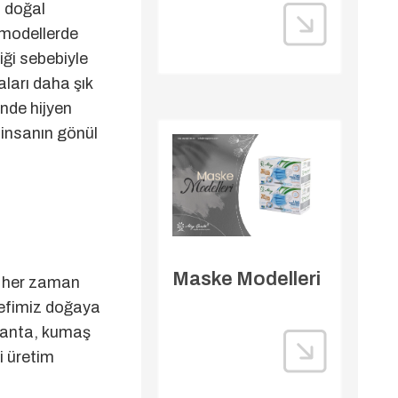
, doğal
 modellerde
iği sebebiyle
ları daha şık
nde hijyen
 insanın gönül
Maske Modelleri
ek her zaman
defimiz doğaya
çanta, kumaş
i üretim