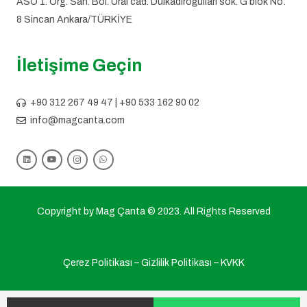
ASO 1. Org. San. Böl. Ural cad. Dulkadiroğulları sok. G blok No:
8 Sincan Ankara/TÜRKİYE
İletişime Geçin
+90 312 267 49 47 | +90 533 162 90 02
info@magcanta.com
Copyright by Mag Çanta © 2023. All Rights Reserved
Çerez Politikası
–
Gizlilik Politikası
–
KVKK