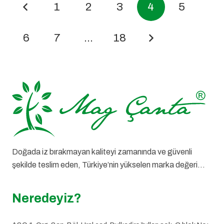
1
2
3
4
5
6
7
…
18
Doğada iz bırakmayan kaliteyi zamanında ve güvenli
şekilde teslim eden, Türkiye’nin yükselen marka değeri…
Neredeyiz?